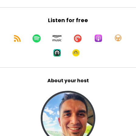
:
00:00:26
en en liderar a su familia
13
Listen for free
:
00:00:29
en ser empresaria
14
:
00:00:32
pero el día de hoy entre todas sus facetas
About your host
15
:
00:00:35
vamos a tratar de explotar su faceta
16
:
00:00:38
en el mundo de la salud