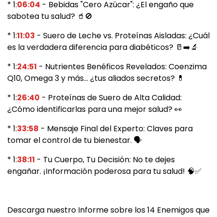
* 1:
06:04
- Bebidas "Cero Azúcar": ¿El engaño que
sabotea tu salud? 🥤🚫
* 1:
11:03
- Suero de Leche vs. Proteínas Aisladas: ¿Cuál
es la verdadera diferencia para diabéticos? 🥛➡️🔬
* 1:
24:51
- Nutrientes Benéficos Revelados: Coenzima
Q10, Omega 3 y más... ¿tus aliados secretos? 💊
* 1:
26:40
- Proteínas de Suero de Alta Calidad:
¿Cómo identificarlas para una mejor salud? 👀
* 1:
33:58
- Mensaje Final del Experto: Claves para
tomar el control de tu bienestar. 🗣
* 1:
38:11
- Tu Cuerpo, Tu Decisión: No te dejes
engañar. ¡Información poderosa para tu salud! 🧠✅
Descarga nuestro Informe sobre los 14 Enemigos que