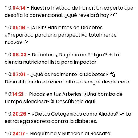
* 0:
04:14
- Nuestro Invitado de Honor: Un experto que
desafía lo convencional. ¿Qué revelará hoy? 🧐
* 0:
05:18
- ¡Al Fin! Hablemos de Diabetes:
¿Preparado para una perspectiva totalmente
nueva? 🚀
* 0:
06:33
- Diabetes: ¿Dogmas en Peligro? ⚠️ La
ciencia nutricional lista para impactar.
* 0:
07:01
- ¿Qué es realmente la Diabetes? 🤔
Desmitificando el azúcar alto en sangre desde cero.
* 0:
14:21
- Placas en tus Arterias: ¿Una bomba de
tiempo silenciosa? ⏳ Descúbrelo aquí.
* 0:
20:26
- ¿Dietas Cetogénicas como Aliadas? 🥑 La
estrategia secreta contra la diabetes.
* 0:
24:17
- Bioquímica y Nutrición al Rescate: