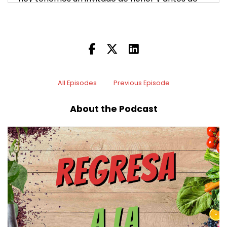
presentarlo yo quiero recordarles a las
personas
5
:
00:00:15
que todavía
All Episodes
Previous Episode
6
About the Podcast
:
00:00:16
no están suscritos ya sea a nuestro podcast en
cualquier plataforma
7
:
00:00:21
de de podcast como Spotify o Apple podcast
me gustaría
8