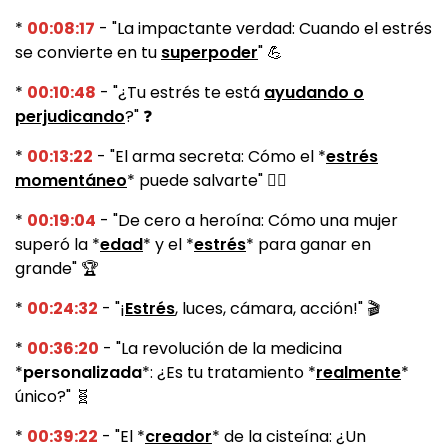
*
00:08:17
- "La impactante verdad: Cuando el estrés
se convierte en tu
superpoder
" 💪
*
00:10:48
- "¿Tu estrés te está
ayudando o
perjudicando
?" ❓
*
00:13:22
- "El arma secreta: Cómo el *
estrés
momentáneo
* puede salvarte" 🦸‍♀️
*
00:19:04
- "De cero a heroína: Cómo una mujer
superó la *
edad
* y el *
estrés
* para ganar en
grande" 🏆
*
00:24:32
- "¡
Estrés
, luces, cámara, acción!" 🎬
*
00:36:20
- "La revolución de la medicina
*
personalizada
*: ¿Es tu tratamiento *
realmente
*
único?" 🧬
*
00:39:22
- "El *
creador
* de la cisteína: ¿Un