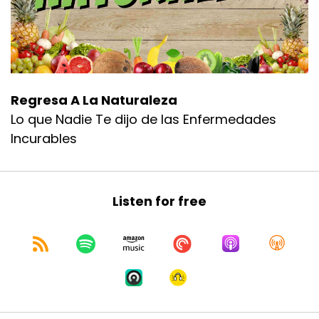
:
00:00:30
antes a de hablarle
10
:
00:00:31
antes de hablarles más acerca de ella
Regresa A La Naturaleza
Lo que Nadie Te dijo de las Enfermedades
11
Incurables
:
00:00:34
quiero comentar que tenemos
12
Listen for free
:
00:00:36
un tema supersuperinteresante este tema
tiene que ver
13
:
00:00:40