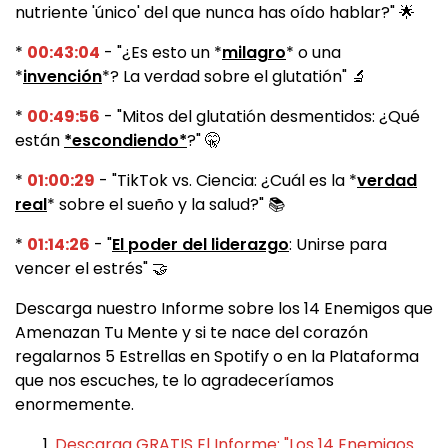
nutriente 'único' del que nunca has oído hablar?" 🌟
*
00:43:04
- "¿Es esto un *
milagro
* o una
*
invención
*? La verdad sobre el glutatión" 🔬
*
00:49:56
- "Mitos del glutatión desmentidos: ¿Qué
están
*escondiendo*
?" 🤫
*
01:00:29
- "TikTok vs. Ciencia: ¿Cuál es la *
verdad
real
* sobre el sueño y la salud?" 📚
*
01:14:26
- "
El poder del liderazgo
: Unirse para
vencer el estrés" 🤝
Descarga nuestro Informe sobre los 14 Enemigos que
Amenazan Tu Mente y si te nace del corazón
regalarnos 5 Estrellas en Spotify o en la Plataforma
que nos escuches, te lo agradeceríamos
enormemente.
Descarga GRATIS El Informe: "Los 14 Enemigos