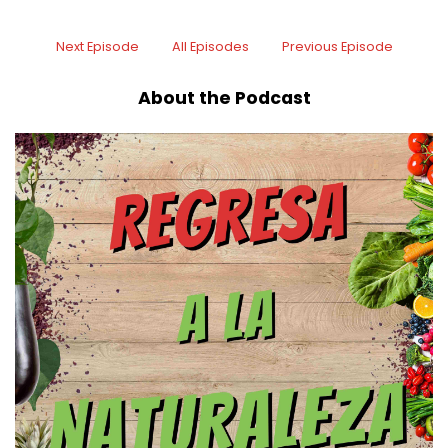
gran gran gran gran honor en el equipo
6
Next Episode
All Episodes
Previous Episode
:
00:00:17
About the Podcast
y la realidad es que yo me siento muy contento
7
:
00:00:21
eh recientemente tuve la oportunidad de
8
:
00:00:24
cenar la tenía a un lado a esta persona que les
voy a presentar el día de hoy pero antes de
hablarles
9