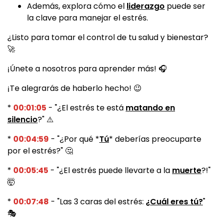
Además, explora cómo el
liderazgo
puede ser
la clave para manejar el estrés.
¿Listo para tomar el control de tu salud y bienestar?
🚀
¡Únete a nosotros para aprender más! 🎧
¡Te alegrarás de haberlo hecho! 😉
*
00:01:05
- "¿El estrés te está
matando en
silencio
?" ⚠️
*
00:04:59
- "¿Por qué *
Tú
* deberías preocuparte
por el estrés?" 🤔
*
00:05:45
- "¿El estrés puede llevarte a la
muerte
?!"
🤯
*
00:07:48
- "Las 3 caras del estrés:
¿Cuál eres tú?
"
🎭