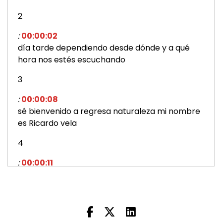
2
:
00:00:02
día tarde dependiendo desde dónde y a qué
hora nos estés escuchando
3
:
00:00:08
sé bienvenido a regresa naturaleza mi nombre
es Ricardo vela
4
:
00:00:11
el día de hoy tenemos un
5
:
00:00:14