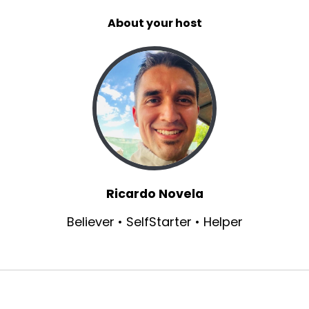
con el estrés yo no sé si tú en donde vivas a lo
About your host
mejor
14
:
00:00:46
no conozcas lo que sea el estrés pero
15
:
00:00:49
la realidad es que
Ricardo Novela
16
Believer • SelfStarter • Helper
:
00:00:51
todos estamos de alguna manera relacionados
17
:
00:00:53