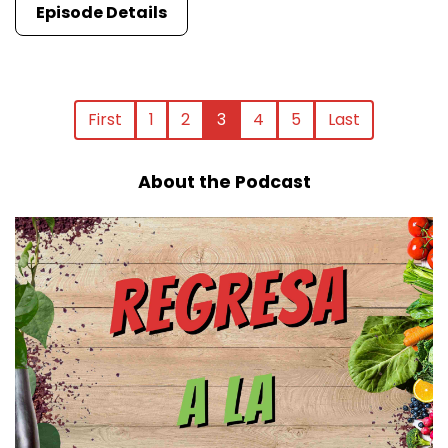
Episode Details
First
1
2
3
4
5
Last
About the Podcast