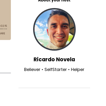
About your host
Ricardo Novela
Believer • SelfStarter • Helper